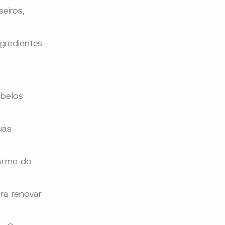
eiros,
gredientes
 belos
uas
harme do
ra renovar