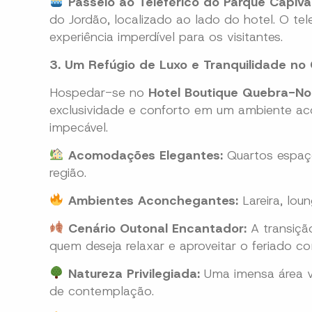
Passeio ao Teleférico do Parque Capivar
do Jordão, localizado ao lado do hotel. O te
experiência imperdível para os visitantes.
3. Um Refúgio de Luxo e Tranquilidade n
Hospedar-se no
Hotel Boutique Quebra-No
exclusividade e conforto em um ambiente aco
impecável.
Acomodações Elegantes:
Quartos espaço
região.
Ambientes Aconchegantes:
Lareira, lou
Cenário Outonal Encantador:
A transição
quem deseja relaxar e aproveitar o feriado c
Natureza Privilegiada:
Uma imensa área v
de contemplação.