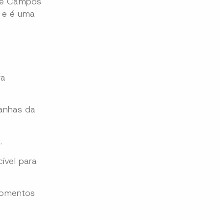
 de Campos
e e é uma
ra
tanhas da
.
ível para
momentos