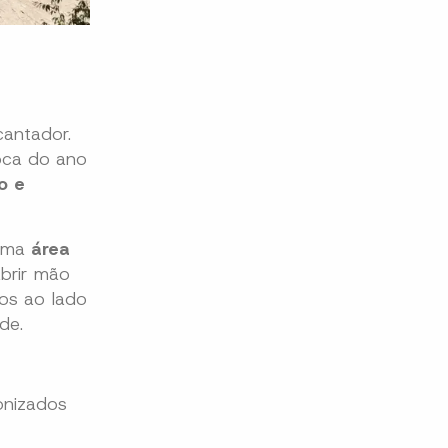
antador.
oca do ano
o e
 uma
área
abrir mão
mos ao lado
de.
onizados