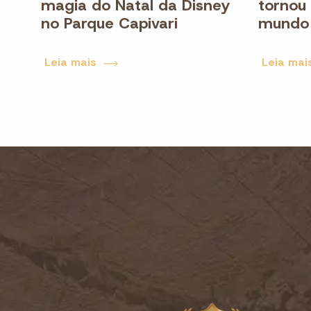
magia do Natal da Disney
tornou
no Parque Capivari
mundo
Leia mais
Leia mai