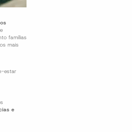
tos
re
to famílias
os mais
m-estar
es
cias e