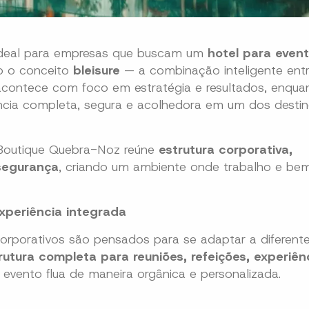
ideal para empresas que buscam um
hotel para even
do o conceito
bleisure
— a combinação inteligente ent
 acontece com foco em estratégia e resultados, enquan
cia completa, segura e acolhedora em um dos destin
 Boutique Quebra-Noz reúne
estrutura corporativa,
 segurança
, criando um ambiente onde trabalho e be
experiência integrada
orporativos são pensados para se adaptar a diferent
rutura completa para reuniões, refeições, experiên
 evento flua de maneira orgânica e personalizada.