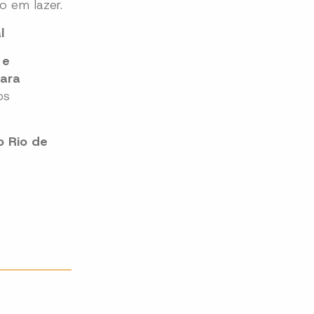
o em lazer.
l
 e
para
os
 Rio de