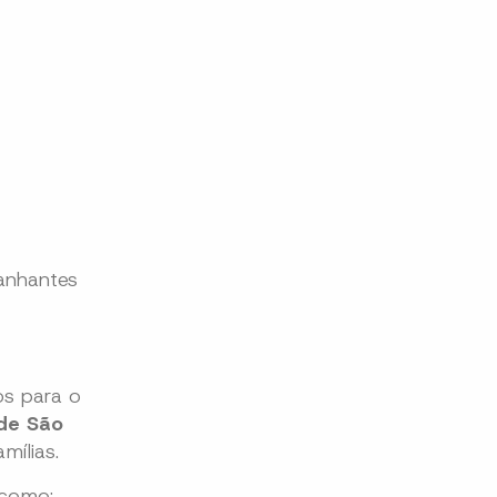
anhantes
s para o
de São
mílias.
 como: