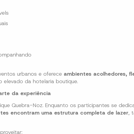
vels
uais
acompanhando
ventos urbanos e oferece
ambientes acolhedores, fle
 elevado da hotelaria boutique.
parte da experiência
tique Quebra-Noz. Enquanto os participantes se dedi
tes encontram uma estrutura completa de lazer
, 
proveitar: