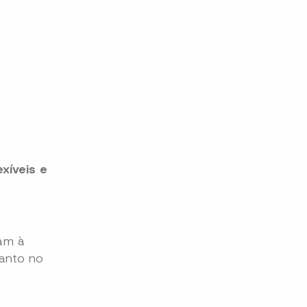
xíveis e
cam à
tanto no