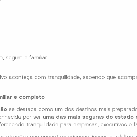
 seguro e familiar
ativo aconteça com tranquilidade, sabendo que acomp
iliar e completo
dão
se destaca como um dos destinos mais preparado
conhecida por ser
uma das mais seguras do estado 
ferecendo tranquilidade para empresas, executivos e fa
ar atrações que encantam crianças, jovens e adultos,